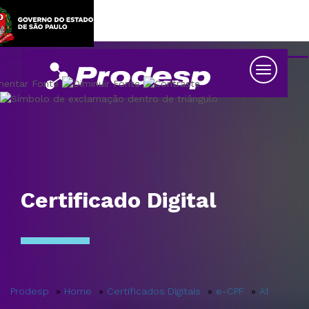
Ver
navegaç
Certificado Digital
Prodesp
Home
Certificados Digitais
e-CPF
A1